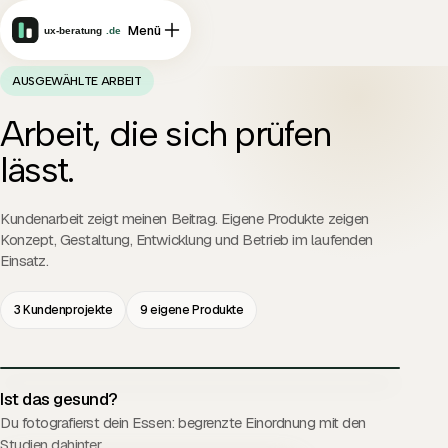
Menü
AUSGEWÄHLTE ARBEIT
Arbeit, die sich prüfen
lässt.
Kundenarbeit zeigt meinen Beitrag. Eigene Produkte zeigen
Konzept, Gestaltung, Entwicklung und Betrieb im laufenden
Einsatz.
3 Kundenprojekte
9 eigene Produkte
Ist das gesund?
PROJEKTFILM
Du fotografierst dein Essen: begrenzte Einordnung mit den
Studien dahinter.